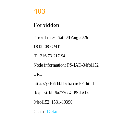
🏰 骑士影院
首页
奇幻史诗
动作冒险
战争巨制
高分经典
深度影评 · 片单推荐
筛选
骑士影院 · 50部必看史诗电影推
荐
做最真诚的影评与推荐。每部电影包含原创深度
解析、经典台词、观影指南。